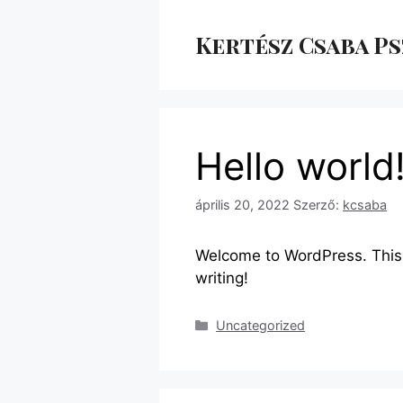
Kilépés
a
Kertész Csaba P
tartalomba
Hello world
április 20, 2022
Szerző:
kcsaba
Welcome to WordPress. This is
writing!
Kategória
Uncategorized